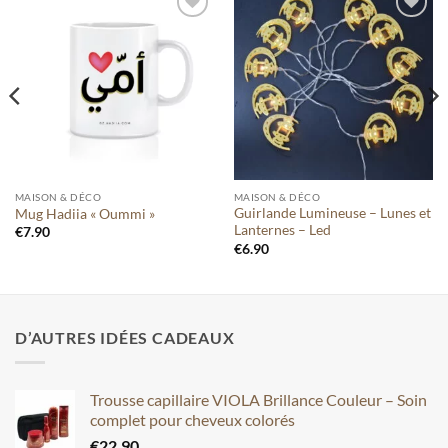
Ajouter
Ajouter
à votre
à votre
liste
liste
MAISON & DÉCO
MAISON & DÉCO
Guirlande Lumineuse – Lunes et
Mug Hadiia « Oummi »
Lanternes – Led
€
7.90
€
6.90
D’AUTRES IDÉES CADEAUX
Trousse capillaire VIOLA Brillance Couleur – Soin
complet pour cheveux colorés
€
22.90