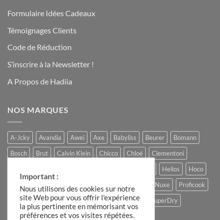
Formulaire Idées Cadeaux
Témoignages Clients
Code de Réduction
S’inscrire à la Newsletter !
A Propos de Hadiia
NOS MARQUES
A-Jcky
Avandia
Awei
Axe
Babyliss
Beurer
Bomann
Bosch
Brut
Calvin Klein
Chicco
Chloé
Clementoni
Comptoir du Chocolat
Ferrero
Gucci
Hadiia
Helios
Hoco
Important :
Hugo Boss
Lacoste
Louis Varel
Moulinex
Nuxe
Proficook
Nous utilisons des cookies sur notre
site Web pour vous offrir l'expérience
Remington
Roberto Cavalli
Slike
Storck
SuperDry
la plus pertinente en mémorisant vos
préférences et vos visites répétées.
The Candle Factory
Ulric de Varens