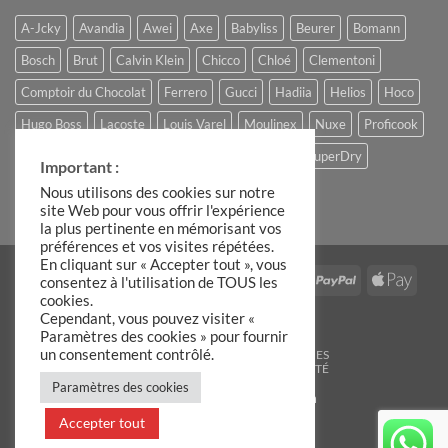
A-Jcky
Avandia
Awei
Axe
Babyliss
Beurer
Bomann
Bosch
Brut
Calvin Klein
Chicco
Chloé
Clementoni
Comptoir du Chocolat
Ferrero
Gucci
Hadiia
Helios
Hoco
Hugo Boss
Lacoste
Louis Varel
Moulinex
Nuxe
Proficook
Remington
Roberto Cavalli
Slike
Storck
SuperDry
Important :
The Candle Factory
Ulric de Varens
Nous utilisons des cookies sur notre
site Web pour vous offrir l'expérience
la plus pertinente en mémorisant vos
préférences et vos visites répétées.
En cliquant sur « Accepter tout », vous
Visa
MasterCard
Stripe
IDeal
American
PayPal
Apple
consentez à l'utilisation de TOUS les
cookies.
Express
Pay
Google
Cependant, vous pouvez visiter «
Pay
Paramètres des cookies » pour fournir
un consentement contrôlé.
BLOG
C.G.V
MENTIONS LÉGALES
POLITIQUE DE CONFIDENTIALITÉ
Paramètres des cookies
Copyright 2026 ©
Hadiia.com
Accepter tout