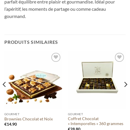
parfait équilibre entre plaisir et gourmandise. Idéal pour
l’apéritif, les moments de partage ou comme cadeau
gourmand.
PRODUITS SIMILAIRES
Ajouter
Ajouter
à votre
à votre
liste
liste
GOURMET
GOURMET
Coffret Chocolat
Brownies Chocolat et Noix
« Intemporelles » 360 grammes
€
14.90
€
28.80