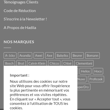
Témoignages Clients
Code de Réduction
S’inscrire à la Newsletter !
A Propos de Hadiia
NOS MARQUES
A-Jcky
Avandia
Awei
Axe
Babyliss
Beurer
Bomann
Bosch
Brut
Calvin Klein
Chicco
Chloé
Clementoni
Comptoir du Chocolat
Ferrero
Gucci
Hadiia
Helios
Hoco
Important :
Hugo Boss
Lacoste
Louis Varel
Moulinex
Nuxe
Proficook
Nous utilisons des cookies sur notre
site Web pour vous offrir l'expérience
Remington
Roberto Cavalli
Slike
Storck
SuperDry
la plus pertinente en mémorisant vos
préférences et vos visites répétées.
The Candle Factory
Ulric de Varens
En cliquant sur « Accepter tout », vous
consentez à l'utilisation de TOUS les
cookies.