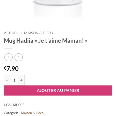
ACCUEIL
/
MAISON & DÉCO
Mug Hadiia « Je t’aime Maman! »
7.90
€
quantité de Mug Hadiia "Je t'aime Maman!"
AJOUTER AU PANIER
UGS :
MU005
Catégorie :
Maison & Déco