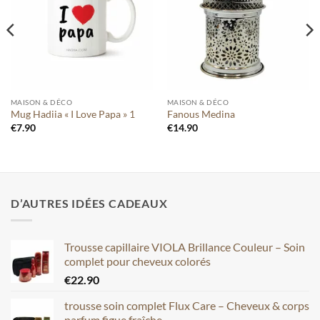
liste
liste
MAISON & DÉCO
MAISON & DÉCO
Mug Hadiia « I Love Papa » 1
Fanous Medina
€
7.90
€
14.90
D’AUTRES IDÉES CADEAUX
Trousse capillaire VIOLA Brillance Couleur – Soin
complet pour cheveux colorés
€
22.90
trousse soin complet Flux Care – Cheveux & corps
parfum figue fraîche