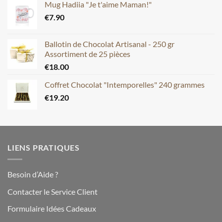
Mug Hadiia "Je t'aime Maman!"
€
7.90
Ballotin de Chocolat Artisanal - 250 gr
Assortiment de 25 pièces
€
18.00
Coffret Chocolat "Intemporelles" 240 grammes
€
19.20
LIENS PRATIQUES
Besoin d’Aide ?
Contacter le Service Client
Formulaire Idées Cadeaux