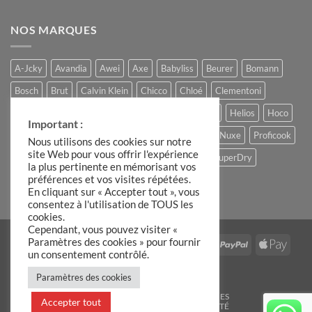
NOS MARQUES
A-Jcky
Avandia
Awei
Axe
Babyliss
Beurer
Bomann
Bosch
Brut
Calvin Klein
Chicco
Chloé
Clementoni
Comptoir du Chocolat
Ferrero
Gucci
Hadiia
Helios
Hoco
Important :
Hugo Boss
Lacoste
Louis Varel
Moulinex
Nuxe
Proficook
Nous utilisons des cookies sur notre
site Web pour vous offrir l'expérience
Remington
Roberto Cavalli
Slike
Storck
SuperDry
la plus pertinente en mémorisant vos
préférences et vos visites répétées.
The Candle Factory
Ulric de Varens
En cliquant sur « Accepter tout », vous
consentez à l'utilisation de TOUS les
cookies.
Cependant, vous pouvez visiter «
Paramètres des cookies » pour fournir
Visa
MasterCard
Stripe
IDeal
American
PayPal
Apple
un consentement contrôlé.
Express
Pay
Google
Paramètres des cookies
Pay
BLOG
C.G.V
MENTIONS LÉGALES
Accepter tout
POLITIQUE DE CONFIDENTIALITÉ