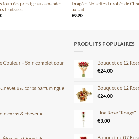
s fourrées prestige aux amandes
Dragées Noisettes Enrobés de Cho
es fruits sec
au Lait
90
€
9.90
PRODUITS POPULAIRES
ce Couleur – Soin complet pour
Bouquet de 12 Ros
€
24.00
Bouquet de 12 Rose
– Cheveux & corps parfum figue
€
24.00
Une Rose "Rouge"
oin corps & cheveux
€
3.00
Bouquet de 07 Ros
– Élégance Orientale