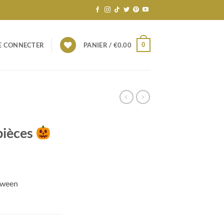
0
E CONNECTER
PANIER /
€
0.00
pièces
loween