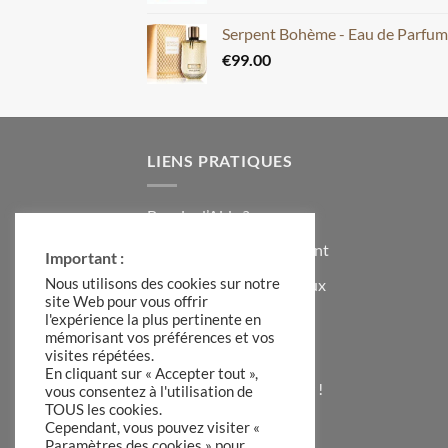
Serpent Bohème - Eau de Parfu
€
99.00
LIENS PRATIQUES
Besoin d’Aide ?
Contacter le Service Client
Important :
Formulaire Idées Cadeaux
Nous utilisons des cookies sur notre
site Web pour vous offrir
Témoignages Clients
l'expérience la plus pertinente en
mémorisant vos préférences et vos
Code de Réduction
visites répétées.
En cliquant sur « Accepter tout »,
S’inscrire à la Newsletter !
vous consentez à l'utilisation de
TOUS les cookies.
A Propos de Hadiia
Cependant, vous pouvez visiter «
Paramètres des cookies » pour