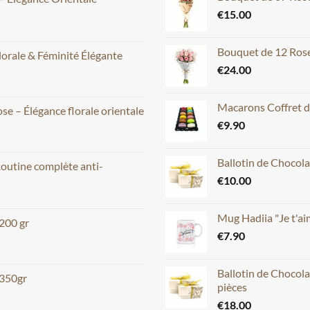
€
15.00
Bouquet de 12 Rose
lorale & Féminité Élégante
€
24.00
Macarons Coffret d
e – Élégance florale orientale
€
9.90
Ballotin de Chocola
Routine complète anti-
€
10.00
Mug Hadiia "Je t'
 200 gr
€
7.90
Ballotin de Chocola
 350gr
pièces
€
18.00