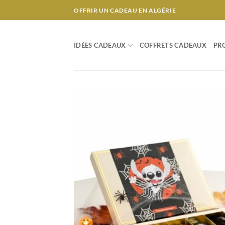
Passer
OFFRIR UN CADEAU EN ALGÉRIE
au
contenu
IDÉES CADEAUX
COFFRETS CADEAUX
PR