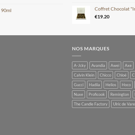
Coffret Chocolat "
m 90ml
€
19.20
NOS MARQUES
A-Jcky
Avandia
Awei
Axe
Calvin Klein
Chicco
Chloé
C
Gucci
Hadiia
Helios
Hoco
Nuxe
Proficook
Remington
The Candle Factory
Ulric de Var