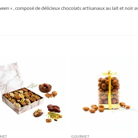
een » , composé de délicieux chocolats artisanaux au lait et noir a
Ajouter
Ajou
à votre
à vo
liste
lis
+
MET
GOURMET