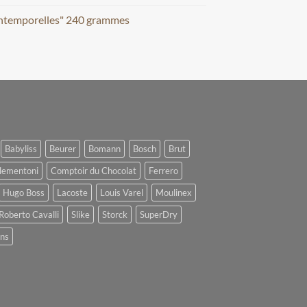
Intemporelles" 240 grammes
Babyliss
Beurer
Bomann
Bosch
Brut
lementoni
Comptoir du Chocolat
Ferrero
Hugo Boss
Lacoste
Louis Varel
Moulinex
Roberto Cavalli
Slike
Storck
SuperDry
ens