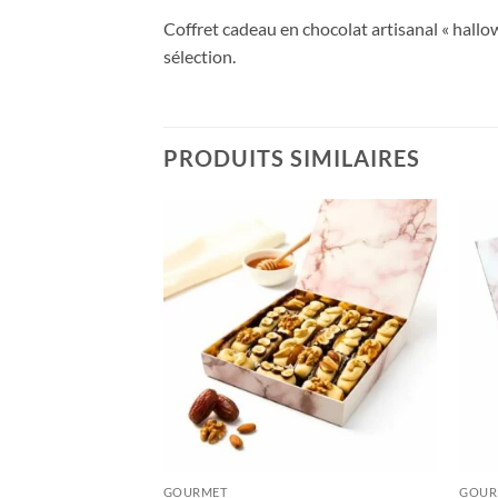
Coffret cadeau en chocolat artisanal « hallow
sélection.
PRODUITS SIMILAIRES
Ajouter
Ajouter
à votre
à votre
liste
liste
+
+
GOURMET
GOUR