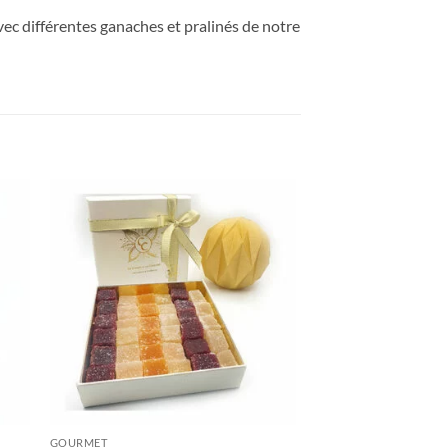
vec différentes ganaches et pralinés de notre
ter
Ajouter
tre
à votre
te
liste
+
GOURMET