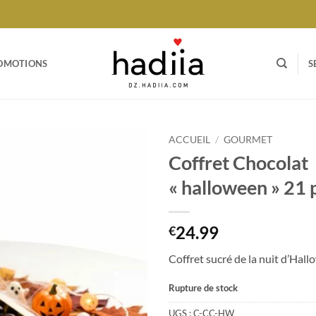
OMOTIONS
S
ACCUEIL
/
GOURMET
Coffret Chocolat
Ajouter
« halloween » 21 
à votre
liste
24.99
€
Coffret sucré de la nuit d’Hal
Rupture de stock
UGS :
C-CC-HW