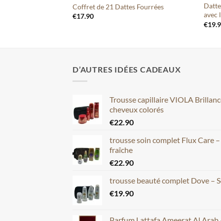
Datte
es Fourrées
Coffret de 21 Dattes Fourrées
avec l
€
17.90
€
19.
D’AUTRES IDÉES CADEAUX
Trousse capillaire VIOLA Brillan
cheveux colorés
€
22.90
trousse soin complet Flux Care 
fraîche
€
22.90
trousse beauté complet Dove – S
€
19.90
Parfum Lattafa Ameerat Al Arab 