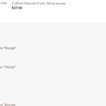
colat
Coffret Pâtes de Fruits 360 grammes
€
27.50
es "Rouge"
s "Mixte"
es "Rouge"