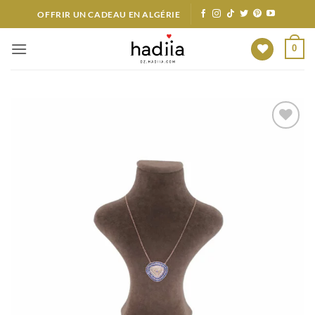
Passer
OFFRIR UN CADEAU EN ALGÉRIE
au
contenu
0
Ajouter
à votre
liste