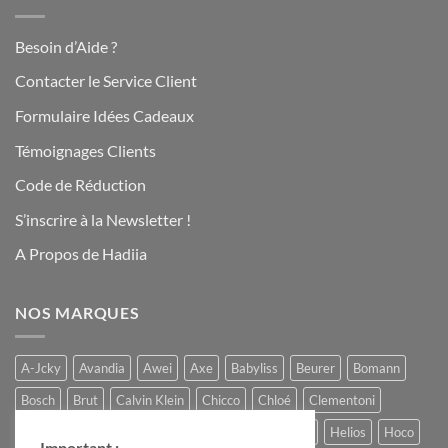
Besoin d’Aide ?
Contacter le Service Client
Formulaire Idées Cadeaux
Témoignages Clients
Code de Réduction
S’inscrire à la Newsletter !
A Propos de Hadiia
NOS MARQUES
A-Jcky
Avandia
Awei
Axe
Babyliss
Beurer
Bomann
Bosch
Brut
Calvin Klein
Chicco
Chloé
Clementoni
Comptoir du Chocolat
Ferrero
Gucci
Hadiia
Helios
Hoco
Important :