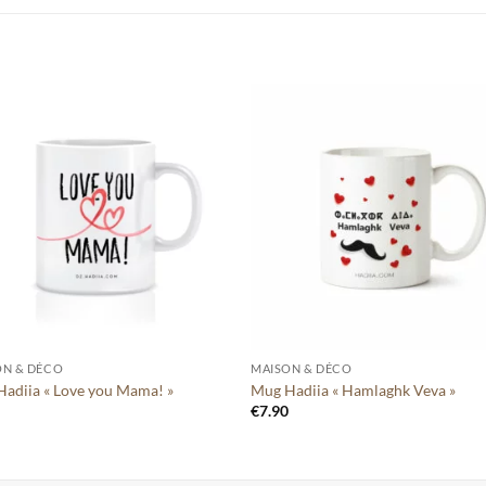
Ajouter
Ajou
à votre
à vo
liste
lis
+
ON & DÉCO
MAISON & DÉCO
adiia « Love you Mama! »
Mug Hadiia « Hamlaghk Veva »
0
€
7.90