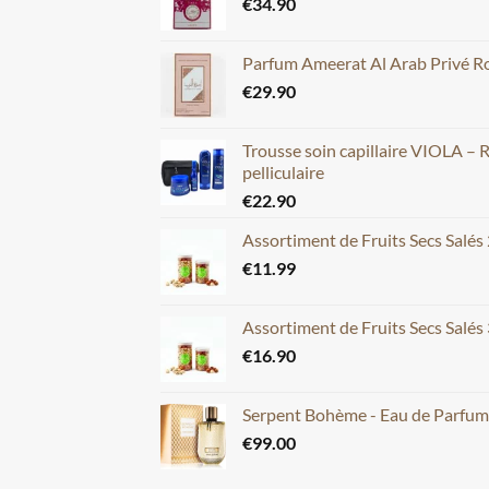
€
34.90
Parfum Ameerat Al Arab Privé Ros
€
29.90
Trousse soin capillaire VIOLA – 
pelliculaire
€
22.90
Assortiment de Fruits Secs Salés
€
11.99
Assortiment de Fruits Secs Salés
€
16.90
Serpent Bohème - Eau de Parfu
€
99.00