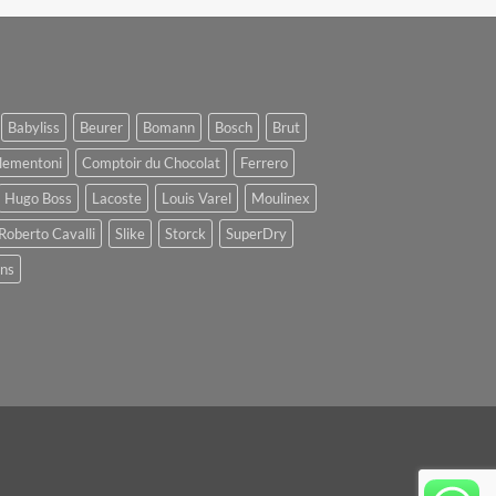
Babyliss
Beurer
Bomann
Bosch
Brut
lementoni
Comptoir du Chocolat
Ferrero
Hugo Boss
Lacoste
Louis Varel
Moulinex
Roberto Cavalli
Slike
Storck
SuperDry
ens
oogle
ay