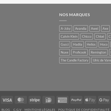
NOS MARQUES
A-Jcky
Avandia
Awei
Axe
Calvin Klein
Chicco
Chloé
C
Gucci
Hadiia
Helios
Hoco
Nuxe
Proficook
Remington
The Candle Factory
Ulric de Var
Visa
MasterCard
Stripe
IDeal
American
PayPal
Apple
G
Express
Pay
P
BLOG
C.G.V
MENTIONS LÉGALES
POLITIQUE DE CONFIDENTIALITÉ