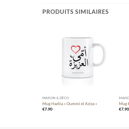
PRODUITS SIMILAIRES
Ajouter
Ajouter
à votre
à votre
liste
liste
+
+
MAISON & DÉCO
MAIS
Mug Hadiia « Oummi el Aziza »
Mug H
€
7.90
€
7.9