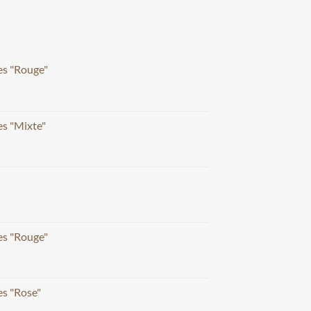
es "Rouge"
s "Mixte"
es "Rouge"
s "Rose"