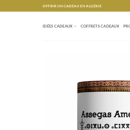
Passer
OFFRIR UN CADEAU EN ALGÉRIE
au
contenu
IDÉES CADEAUX
COFFRETS CADEAUX
PR