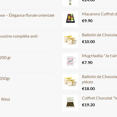
Macarons Coffret d
e – Élégance florale orientale
€
9.90
Ballotin de Chocola
Routine complète anti-
€
10.00
Mug Hadiia "Je t'
 200 gr
€
7.90
Ballotin de Chocola
 350gr
pièces
€
18.00
Coffret Chocolat "
m 90ml
€
19.20