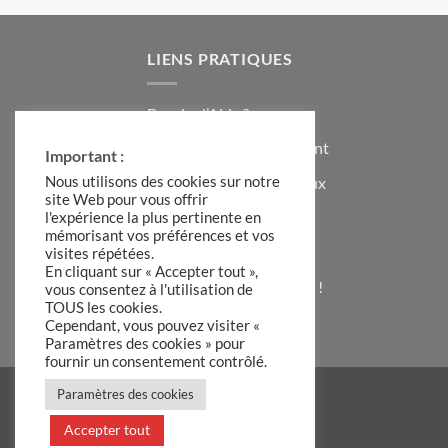
LIENS PRATIQUES
Besoin d’Aide ?
Contacter le Service Client
Important :
Formulaire Idées Cadeaux
Nous utilisons des cookies sur notre
site Web pour vous offrir
Témoignages Clients
l'expérience la plus pertinente en
mémorisant vos préférences et vos
Code de Réduction
visites répétées.
En cliquant sur « Accepter tout »,
S’inscrire à la Newsletter !
vous consentez à l'utilisation de
TOUS les cookies.
A Propos de Hadiia
Cependant, vous pouvez visiter «
Paramètres des cookies » pour
fournir un consentement contrôlé.
Paramètres des cookies
Accepter tout