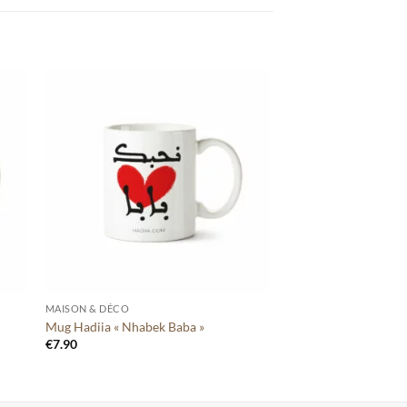
ter
Ajouter
tre
à votre
te
liste
+
MAISON & DÉCO
Mug Hadiia « Nhabek Baba »
€
7.90