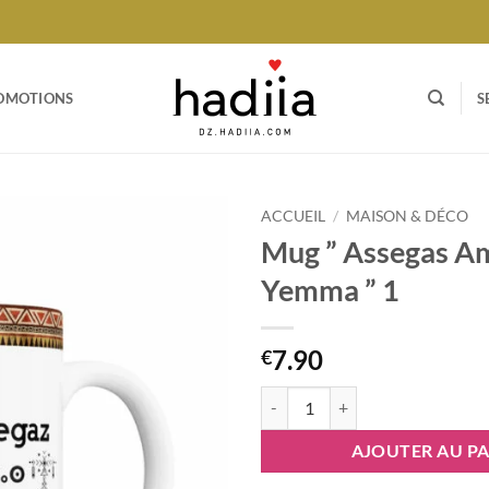
OMOTIONS
S
ACCUEIL
/
MAISON & DÉCO
Mug ” Assegas A
Ajouter
Yemma ” 1
à votre
liste
7.90
€
quantité de Mug ” Assegas Amega
AJOUTER AU PA