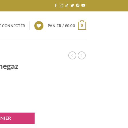
0
E CONNECTER
PANIER /
€
0.00
megaz
z Yemma ” 1
NIER