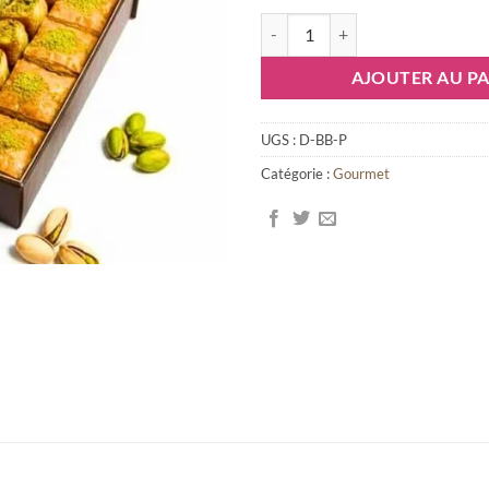
quantité de Saveurs Orientales- 
AJOUTER AU PA
UGS :
D-BB-P
Catégorie :
Gourmet