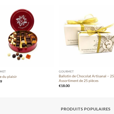
Ajouter
Ajou
à votre
à vo
liste
lis
+
MET
GOURMET
Ballotin de Chocolat Artisanal – 25
e du plaisir
Assortiment de 25 pièces
99
€
18.00
PRODUITS POPULAIRES