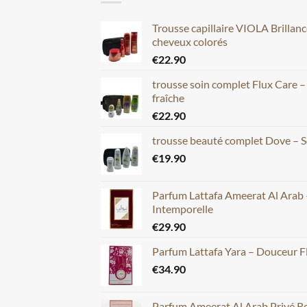
Trousse capillaire VIOLA Brillan
cheveux colorés
€
22.90
trousse soin complet Flux Care 
fraîche
€
22.90
trousse beauté complet Dove – S
€
19.90
Parfum Lattafa Ameerat Al Arab 
Intemporelle
€
29.90
Parfum Lattafa Yara – Douceur F
€
34.90
Parfum Ameerat Al Arab Privé Ros