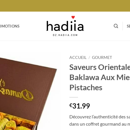
OMOTIONS
S
ACCUEIL
/
GOURMET
Saveurs Oriental
Ajouter
Baklawa Aux Miel
à votre
liste
Pistaches
31.99
€
Découvrez l’authenticité des s
dans un coffret gourmand au mi