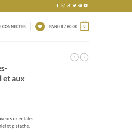
0
E CONNECTER
PANIER /
€
0.00
es-
 et aux
aveurs orientales
el et pistache.