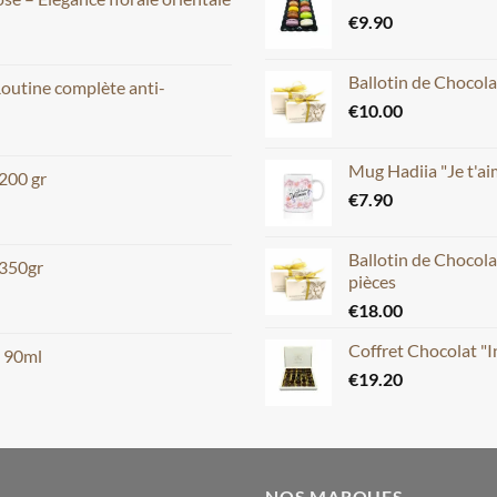
€
9.90
Ballotin de Chocola
Routine complète anti-
€
10.00
Mug Hadiia "Je t'
 200 gr
€
7.90
Ballotin de Chocola
 350gr
pièces
€
18.00
Coffret Chocolat "
m 90ml
€
19.20
NOS MARQUES