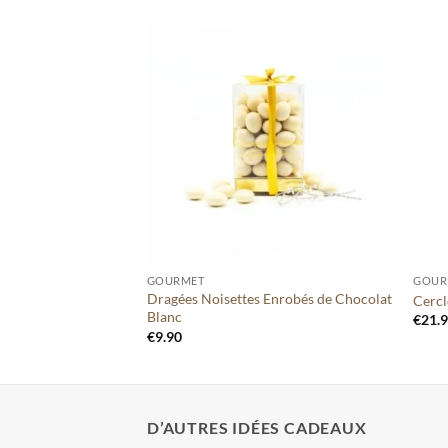
Ajouter
Ajouter
à votre
à votre
liste
liste
+
+
GOURMET
GOUR
Enrobés de Chocolat
Dragées Noisettes Enrobés de Chocolat
Cercl
Blanc
€
21.
€
9.90
D’AUTRES IDÉES CADEAUX