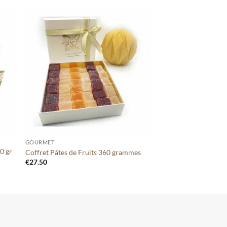
ter
Ajouter
tre
à votre
te
liste
+
GOURMET
0 gr
Coffret Pâtes de Fruits 360 grammes
€
27.50