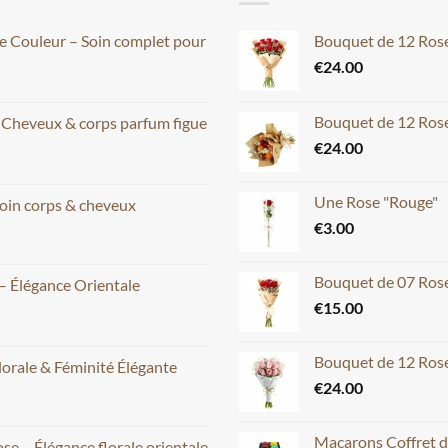
ce Couleur – Soin complet pour
Bouquet de 12 Ros
€
24.00
Bouquet de 12 Rose
– Cheveux & corps parfum figue
€
24.00
Une Rose "Rouge"
oin corps & cheveux
€
3.00
Bouquet de 07 Ros
– Élégance Orientale
€
15.00
Bouquet de 12 Rose
lorale & Féminité Élégante
€
24.00
Macarons Coffret d
e – Élégance florale orientale