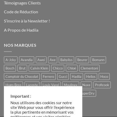
Témoignages Clients
Code de Réduction
S’inscrire à la Newsletter !
A Propos de Hadiia
NOS MARQUES
A-Jcky
Avandia
Awei
Axe
Babyliss
Beurer
Bomann
Bosch
Brut
Calvin Klein
Chicco
Chloé
Clementoni
Comptoir du Chocolat
Ferrero
Gucci
Hadiia
Helios
Hoco
Hugo Boss
Lacoste
Louis Varel
Moulinex
Nuxe
Proficook
Remington
Roberto Cavalli
Slike
Storck
SuperDry
Important :
The Candle Factory
Ulric de Varens
Nous utilisons des cookies sur notre
site Web pour vous offrir l'expérience
la plus pertinente en mémorisant vos
préférences et vos visites répétées.