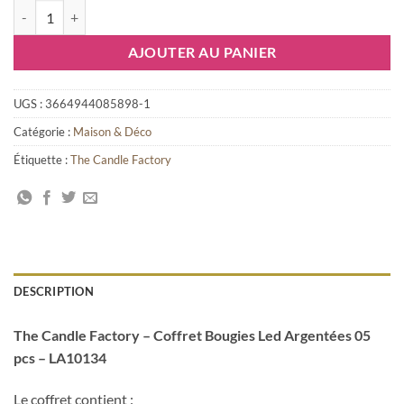
quantité de The Candle Factory - Coffret Bougies Led Argentées 05 pc
était :
est :
€29.90.
€26.00.
AJOUTER AU PANIER
UGS :
3664944085898-1
Catégorie :
Maison & Déco
Étiquette :
The Candle Factory
DESCRIPTION
The Candle Factory – Coffret Bougies Led Argentées 05
pcs – LA10134
Le coffret contient :