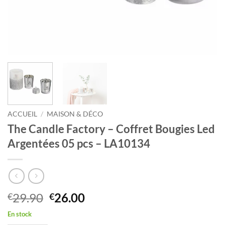
ACCUEIL
/
MAISON & DÉCO
The Candle Factory – Coffret Bougies Led
Argentées 05 pcs – LA10134
Le
Le
29.90
26.00
€
€
prix
prix
En stock
initial
actuel