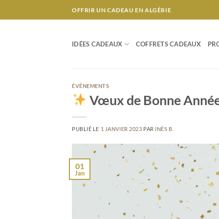
Passer
OFFRIR UN CADEAU EN ALGÉRIE
au
contenu
IDÉES CADEAUX
COFFRETS CADEAUX
PR
ÉVÉNEMENTS
Vœux de Bonne Anné
PUBLIÉ LE
1 JANVIER 2023
PAR
INÈS B.
01
Jan