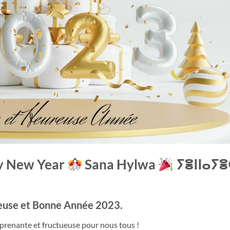
 New Year
Sana Hylwa
ⵢⴻⵏⵏⴰⵢ
euse et Bonne Année 2023.
eprenante et fructueuse pour nous tous !