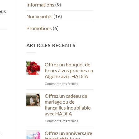
Informations
(9)
ous
Nouveautés
(16)
Promotions
(6)
ARTICLES RÉCENTS
Offrez un bouquet de
fleurs à vos proches en
Algérie avec HADiiA
sur
Commentaires fermés
Offrez
un
Offrez un cadeau de
bouquet
mariage ou de
de
fiançailles inoubliable
fleurs
avec HADiiA
à
vos
sur
Commentaires fermés
proches
Offrez
en
un
Offrez un anniversaire
s.
Algérie
cadeau
inoubliable à vos