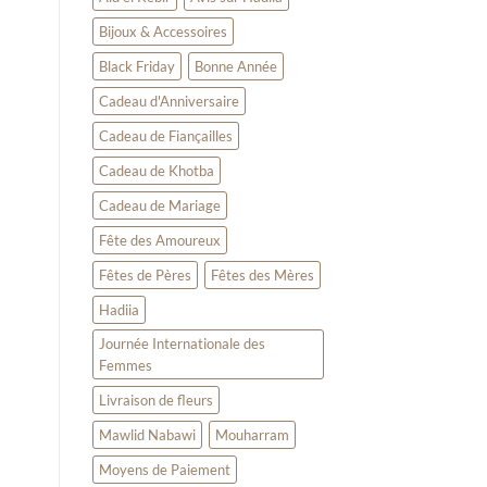
cadeau
qui
Bijoux & Accessoires
touche
le
Black Friday
Bonne Année
cœur
Cadeau d'Anniversaire
Cadeau de Fiançailles
Cadeau de Khotba
Cadeau de Mariage
Fête des Amoureux
Fêtes de Pères
Fêtes des Mères
Hadiia
Journée Internationale des
Femmes
Livraison de fleurs
Mawlid Nabawi
Mouharram
Moyens de Paiement