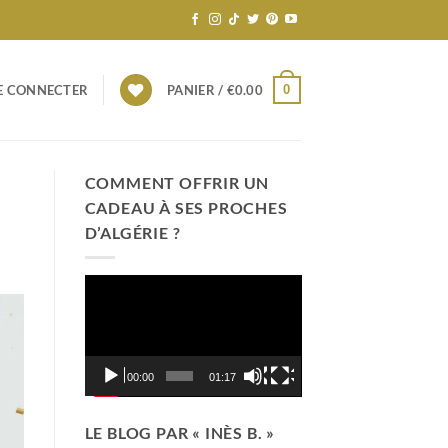
0
E CONNECTER
PANIER /
€
0.00
COMMENT OFFRIR UN
CADEAU À SES PROCHES
D’ALGÉRIE ?
Lecteur
vidéo
00:00
01:17
LE BLOG PAR « INÈS B. »