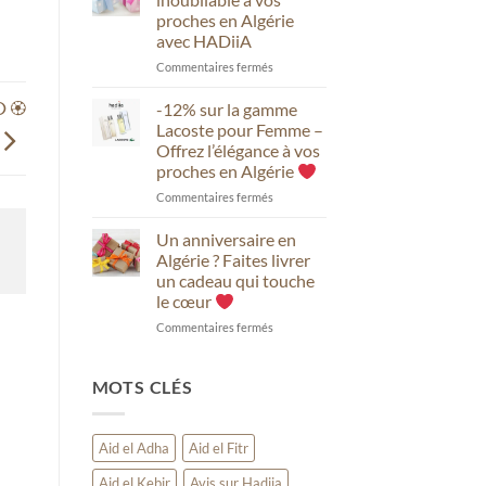
avec
de
proches en Algérie
HADiiA
mariage
avec HADiiA
ou
de
sur
Commentaires fermés
fiançailles
Offrez
inoubliable
un
ⵔ 🏵
-12% sur la gamme
avec
anniversaire
Lacoste pour Femme –
HADiiA
inoubliable
Offrez l’élégance à vos
à
proches en Algérie
vos
proches
sur
Commentaires fermés
en
-12%
Algérie
sur
Un anniversaire en
avec
la
Algérie ? Faites livrer
HADiiA
gamme
un cadeau qui touche
Lacoste
le cœur
pour
Femme
sur
Commentaires fermés
–
Un
Offrez
anniversaire
l’élégance
en
MOTS CLÉS
à
Algérie
vos
?
proches
Faites
Aid el Adha
Aid el Fitr
en
livrer
Algérie
un
Aid el Kebir
Avis sur Hadiia