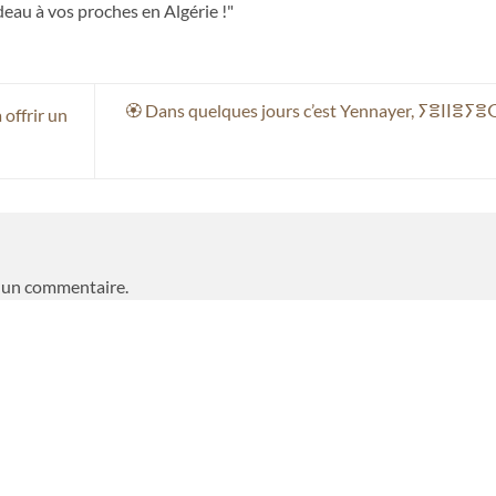
deau à vos proches en Algérie !"
🏵 Dans quelques jours c’est Yennayer, ⵢⴻⵏⵏⴻⵢⴻ
offrir un
 un commentaire.