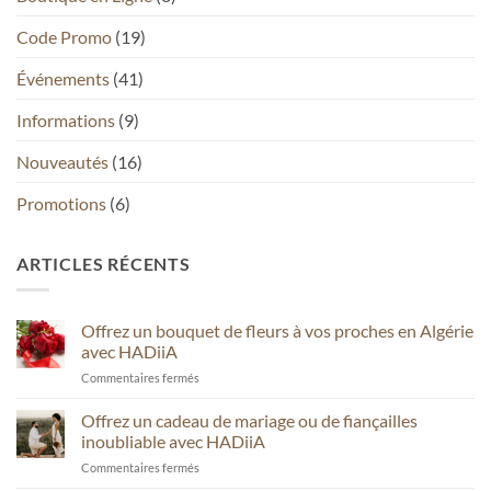
Code Promo
(19)
Événements
(41)
Informations
(9)
Nouveautés
(16)
Promotions
(6)
ARTICLES RÉCENTS
Offrez un bouquet de fleurs à vos proches en Algérie
avec HADiiA
sur
Commentaires fermés
Offrez
un
Offrez un cadeau de mariage ou de fiançailles
bouquet
inoubliable avec HADiiA
de
sur
Commentaires fermés
fleurs
Offrez
à