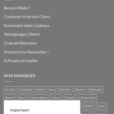
Besoin d’Aide ?
Contacter le Service Client
Formulaire Idées Cadeaux
Témoignages Clients
Code de Réduction
S’inscrire à la Newsletter !
A Propos de Hadiia
NOS MARQUES
A-Jcky
Avandia
Awei
Axe
Babyliss
Beurer
Bomann
Bosch
Brut
Calvin Klein
Chicco
Chloé
Clementoni
Comptoir du Chocolat
Ferrero
Gucci
Hadiia
Helios
Hoco
Important :