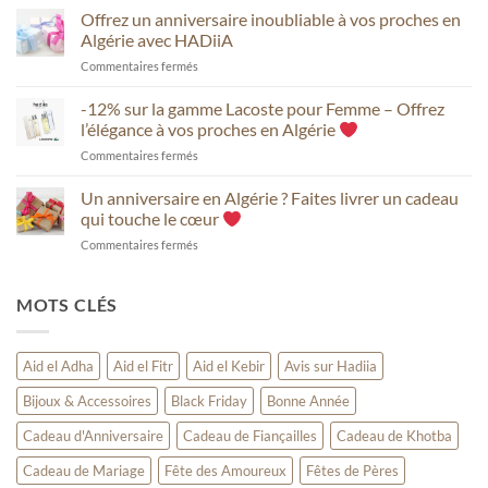
un
Offrez un anniversaire inoubliable à vos proches en
vos
cadeau
proches
Algérie avec HADiiA
de
en
sur
Commentaires fermés
mariage
Algérie
Offrez
ou
avec
un
-12% sur la gamme Lacoste pour Femme – Offrez
de
HADiiA
anniversaire
fiançailles
l’élégance à vos proches en Algérie
inoubliable
inoubliable
sur
Commentaires fermés
à
avec
-12%
vos
HADiiA
sur
Un anniversaire en Algérie ? Faites livrer un cadeau
proches
la
en
qui touche le cœur
gamme
Algérie
sur
Commentaires fermés
Lacoste
avec
Un
pour
HADiiA
anniversaire
Femme
en
MOTS CLÉS
–
Algérie
Offrez
?
l’élégance
Faites
à
Aid el Adha
Aid el Fitr
Aid el Kebir
Avis sur Hadiia
livrer
vos
un
proches
Bijoux & Accessoires
Black Friday
Bonne Année
cadeau
en
qui
Algérie
Cadeau d'Anniversaire
Cadeau de Fiançailles
Cadeau de Khotba
touche
le
Cadeau de Mariage
Fête des Amoureux
Fêtes de Pères
cœur