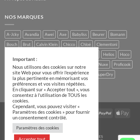
NOS MARQUES
A-Jcky
Avandia
Awei
Axe
Babyliss
Beurer
Bomann
Bosch
Brut
Calvin Klein
Chicco
Chloé
Clementoni
Comptoir du Chocolat
Ferrero
Gucci
Hadiia
Helios
Hoco
Important :
Hugo Boss
Lacoste
Louis Varel
Moulinex
Nuxe
Proficook
Nous utilisons des cookies sur notre
site Web pour vous offrir l'expérience
Remington
Roberto Cavalli
Slike
Storck
SuperDry
la plus pertinente en mémorisant vos
préférences et vos visites répétées.
The Candle Factory
Ulric de Varens
En cliquant sur « Accepter tout », vous
consentez à l'utilisation de TOUS les
cookies.
Cependant, vous pouvez visiter «
Paramètres des cookies » pour fournir
Visa
MasterCard
Stripe
IDeal
American
PayPal
Apple
un consentement contrôlé.
Express
Pay
Google
Paramètres des cookies
Pay
BLOG
C.G.V
MENTIONS LÉGALES
Accepter tout