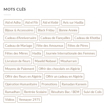
pour
HADiiA
anniversaire
Femme
en
MOTS CLÉS
–
Algérie
Offrez
?
l’élégance
Faites
à
Aid el Adha
Aid el Fitr
Aid el Kebir
Avis sur Hadiia
livrer
vos
un
proches
Bijoux & Accessoires
Black Friday
Bonne Année
cadeau
en
qui
Algérie
Cadeau d'Anniversaire
Cadeau de Fiançailles
Cadeau de Khotba
touche
le
Cadeau de Mariage
Fête des Amoureux
Fêtes de Pères
cœur
Fêtes des Mères
Hadiia
Journée Internationale des Femmes
Livraison de fleurs
Mawlid Nabawi
Mouharram
Moyens de Paiement
Offrir des chocolats en Algérie
Offrir des fleurs en Algérie
Offrir un cadeau en Algérie
Opération Humanitaire
Promotions
Ramadan Kareem
Ramadhan
Rentrée Scolaire
Résultats Bac / BEM
Suivi de Colis
Vidéos
Yennayer 2975