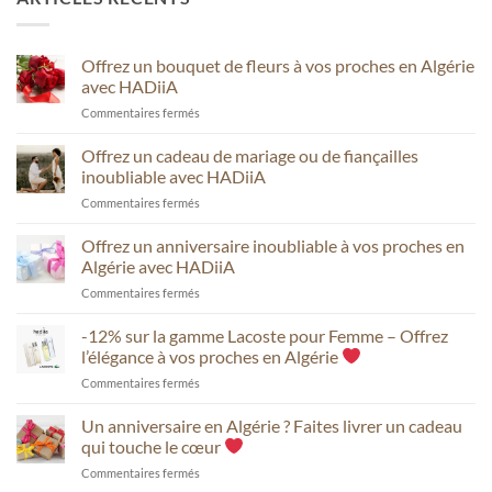
Offrez un bouquet de fleurs à vos proches en Algérie
avec HADiiA
sur
Commentaires fermés
Offrez
un
Offrez un cadeau de mariage ou de fiançailles
bouquet
inoubliable avec HADiiA
de
sur
Commentaires fermés
fleurs
Offrez
à
un
Offrez un anniversaire inoubliable à vos proches en
vos
cadeau
proches
Algérie avec HADiiA
de
en
sur
Commentaires fermés
mariage
Algérie
Offrez
ou
avec
un
-12% sur la gamme Lacoste pour Femme – Offrez
de
HADiiA
anniversaire
fiançailles
l’élégance à vos proches en Algérie
inoubliable
inoubliable
sur
Commentaires fermés
à
avec
-12%
vos
HADiiA
sur
Un anniversaire en Algérie ? Faites livrer un cadeau
proches
la
en
qui touche le cœur
gamme
Algérie
sur
Commentaires fermés
Lacoste
avec
Un