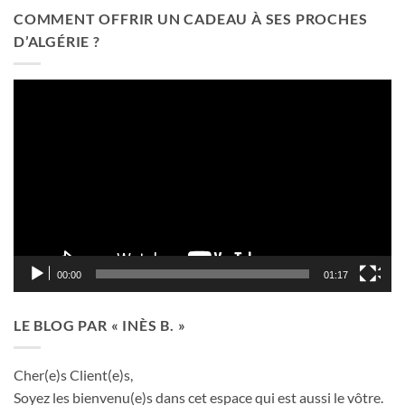
COMMENT OFFRIR UN CADEAU À SES PROCHES
D’ALGÉRIE ?
Lecteur
vidéo
00:00
01:17
LE BLOG PAR « INÈS B. »
Cher(e)s Client(e)s,
Soyez les bienvenu(e)s dans cet espace qui est aussi le vôtre.