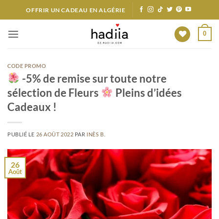
Passer
OFFRIR UN CADEAU EN ALGÉRIE
au
contenu
0
CODE PROMO
-5% de remise sur toute notre
sélection de Fleurs
Pleins d’idées
Cadeaux !
PUBLIÉ LE
26 AOÛT 2022
PAR
INÈS B.
26
Août