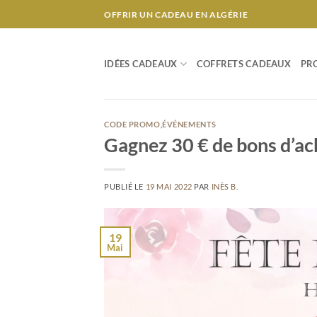
Passer
OFFRIR UN CADEAU EN ALGÉRIE
au
contenu
IDÉES CADEAUX
COFFRETS CADEAUX
PR
CODE PROMO
,
ÉVÉNEMENTS
Gagnez 30 € de bons d’ach
PUBLIÉ LE
19 MAI 2022
PAR
INÈS B.
19
Mai