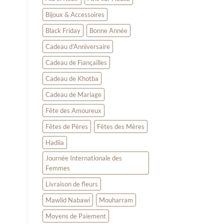
cadeau
qui
Bijoux & Accessoires
touche
le
Black Friday
Bonne Année
cœur
Cadeau d'Anniversaire
Cadeau de Fiançailles
Cadeau de Khotba
Cadeau de Mariage
Fête des Amoureux
Fêtes de Pères
Fêtes des Mères
Hadiia
Journée Internationale des
Femmes
Livraison de fleurs
Mawlid Nabawi
Mouharram
Moyens de Paiement