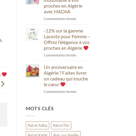
avec
de
proches en Algérie
HADiiA
mariage
avec HADiiA
ou
de
sur
Commentaires fermés
fiançailles
Offrez
inoubliable
un
-12% sur la gamme
avec
anniversaire
Lacoste pour Femme –
s.
HADiiA
inoubliable
Offrez l’élégance à vos
à
proches en Algérie
vos
proches
sur
Commentaires fermés
en
-12%
Algérie
sur
Un anniversaire en
avec
la
Algérie ? Faites livrer
e
HADiiA
gamme
un cadeau qui touche
Lacoste
le cœur
pour
Femme
sur
Commentaires fermés
–
Un
Offrez
anniversaire
l’élégance
en
MOTS CLÉS
à
Algérie
vos
?
proches
Faites
Aid el Adha
Aid el Fitr
en
livrer
Algérie
un
Aid el Kebir
Avis sur Hadiia