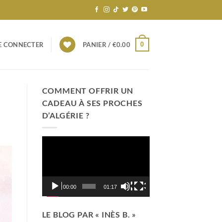
0
E CONNECTER
PANIER /
€
0.00
COMMENT OFFRIR UN
CADEAU À SES PROCHES
D’ALGÉRIE ?
Lecteur
vidéo
00:00
01:17
LE BLOG PAR « INÈS B. »