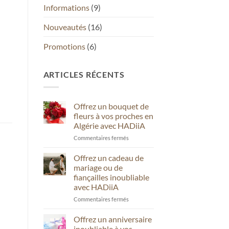
Informations
(9)
Nouveautés
(16)
Promotions
(6)
ARTICLES RÉCENTS
Offrez un bouquet de
fleurs à vos proches en
Algérie avec HADiiA
sur
Commentaires fermés
Offrez
un
Offrez un cadeau de
bouquet
mariage ou de
de
fiançailles inoubliable
fleurs
avec HADiiA
à
vos
sur
Commentaires fermés
proches
Offrez
en
un
Offrez un anniversaire
Algérie
cadeau
inoubliable à vos