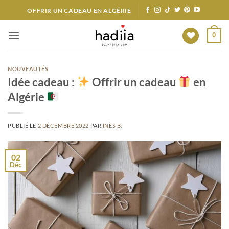
Passer
OFFRIR UN CADEAU EN ALGÉRIE
au
contenu
0
NOUVEAUTÉS
Idée cadeau :
Offrir un cadeau
en
Algérie
PUBLIÉ LE
2 DÉCEMBRE 2022
PAR
INÈS B.
02
Déc