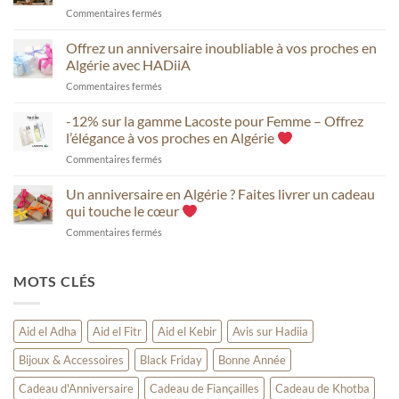
sur
Commentaires fermés
fleurs
Offrez
à
un
Offrez un anniversaire inoubliable à vos proches en
vos
cadeau
proches
Algérie avec HADiiA
de
en
sur
Commentaires fermés
mariage
Algérie
Offrez
ou
avec
un
-12% sur la gamme Lacoste pour Femme – Offrez
de
HADiiA
anniversaire
fiançailles
l’élégance à vos proches en Algérie
inoubliable
inoubliable
sur
Commentaires fermés
à
avec
-12%
vos
HADiiA
sur
Un anniversaire en Algérie ? Faites livrer un cadeau
proches
la
en
qui touche le cœur
gamme
Algérie
sur
Commentaires fermés
Lacoste
avec
Un
pour
HADiiA
anniversaire
Femme
en
MOTS CLÉS
–
Algérie
Offrez
?
l’élégance
Faites
à
Aid el Adha
Aid el Fitr
Aid el Kebir
Avis sur Hadiia
livrer
vos
un
proches
Bijoux & Accessoires
Black Friday
Bonne Année
cadeau
en
qui
Algérie
Cadeau d'Anniversaire
Cadeau de Fiançailles
Cadeau de Khotba
touche