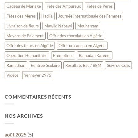
le
Cadeau de Mariage
Fête des Amoureux
Fêtes de Pères
cœur
Fêtes des Mères
Hadiia
Journée Internationale des Femmes
Livraison de fleurs
Mawlid Nabawi
Mouharram
Moyens de Paiement
Offrir des chocolats en Algérie
Offrir des fleurs en Algérie
Offrir un cadeau en Algérie
Opération Humanitaire
Promotions
Ramadan Kareem
Ramadhan
Rentrée Scolaire
Résultats Bac / BEM
Suivi de Colis
Vidéos
Yennayer 2975
COMMENTAIRES RÉCENTS
NOS ARCHIVES
août 2025
(5)