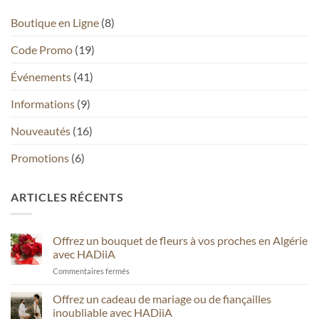
Boutique en Ligne
(8)
Code Promo
(19)
Événements
(41)
Informations
(9)
Nouveautés
(16)
Promotions
(6)
ARTICLES RÉCENTS
Offrez un bouquet de fleurs à vos proches en Algérie
avec HADiiA
sur
Commentaires fermés
Offrez
un
Offrez un cadeau de mariage ou de fiançailles
bouquet
inoubliable avec HADiiA
de