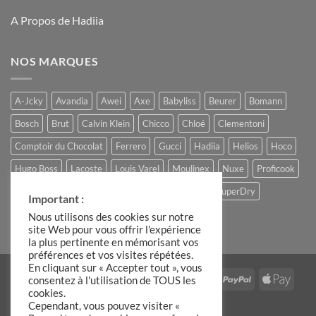
A Propos de Hadiia
NOS MARQUES
A-Jcky
Avandia
Awei
Axe
Babyliss
Beurer
Bomann
Bosch
Brut
Calvin Klein
Chicco
Chloé
Clementoni
Comptoir du Chocolat
Ferrero
Gucci
Hadiia
Helios
Hoco
Hugo Boss
Lacoste
Louis Varel
Moulinex
Nuxe
Proficook
Remington
Roberto Cavalli
Slike
Storck
SuperDry
Important :
The Candle Factory
Ulric de Varens
Nous utilisons des cookies sur notre
site Web pour vous offrir l'expérience
la plus pertinente en mémorisant vos
préférences et vos visites répétées.
En cliquant sur « Accepter tout », vous
Visa
MasterCard
Stripe
IDeal
American
PayPal
Apple
consentez à l'utilisation de TOUS les
cookies.
Express
Pay
Google
Cependant, vous pouvez visiter «