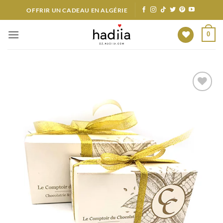
Passer
OFFRIR UN CADEAU EN ALGÉRIE
au
contenu
0
Ajouter
à votre
liste