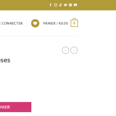
0
E CONNECTER
PANIER /
€
0.00
oses
"Blanche"
NIER