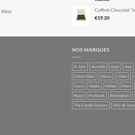
Coffret Chocolat "
m 90ml
€
19.20
NOS MARQUES
A-Jcky
Avandia
Awei
Axe
Calvin Klein
Chicco
Chloé
C
Gucci
Hadiia
Helios
Hoco
Nuxe
Proficook
Remington
The Candle Factory
Ulric de Var