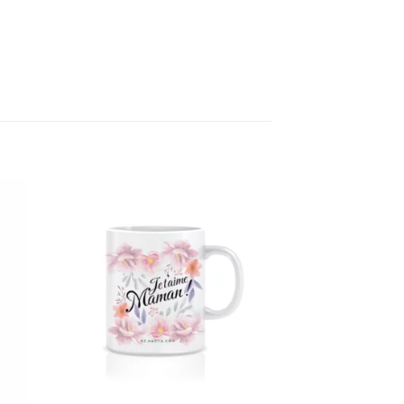
ter
Ajouter
tre
à votre
te
liste
+