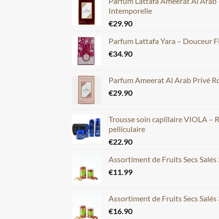
Parfum Lattafa Ameerat Al Arab 
Intemporelle
€
29.90
Parfum Lattafa Yara – Douceur F
€
34.90
Parfum Ameerat Al Arab Privé Ros
€
29.90
Trousse soin capillaire VIOLA – 
pelliculaire
€
22.90
Assortiment de Fruits Secs Salés
€
11.99
Assortiment de Fruits Secs Salés
€
16.90