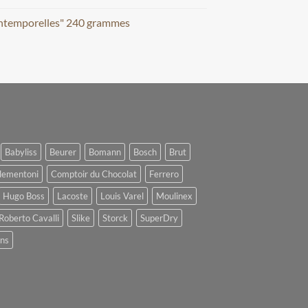
Intemporelles" 240 grammes
Babyliss
Beurer
Bomann
Bosch
Brut
lementoni
Comptoir du Chocolat
Ferrero
Hugo Boss
Lacoste
Louis Varel
Moulinex
Roberto Cavalli
Slike
Storck
SuperDry
ens