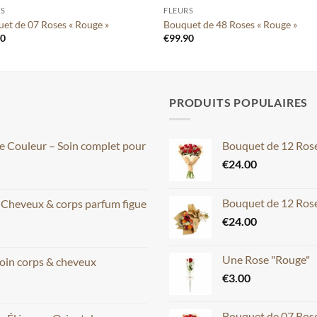
RS
FLEURS
et de 07 Roses « Rouge »
Bouquet de 48 Roses « Rouge »
00
€
99.90
PRODUITS POPULAIRES
ce Couleur – Soin complet pour
Bouquet de 12 Ros
€
24.00
Bouquet de 12 Rose
– Cheveux & corps parfum figue
€
24.00
Une Rose "Rouge"
oin corps & cheveux
€
3.00
Bouquet de 07 Ros