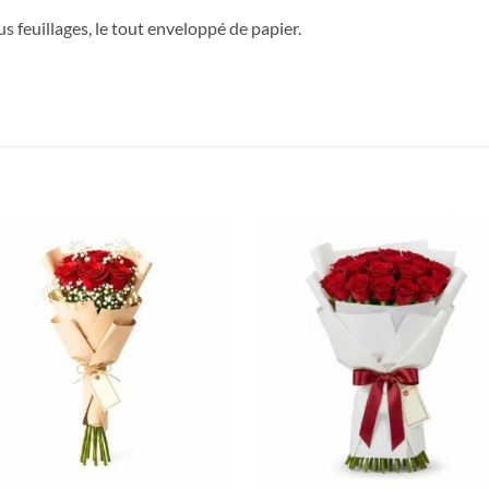
s feuillages, le tout enveloppé de papier.
Ajouter
Ajou
à votre
à vo
liste
lis
+