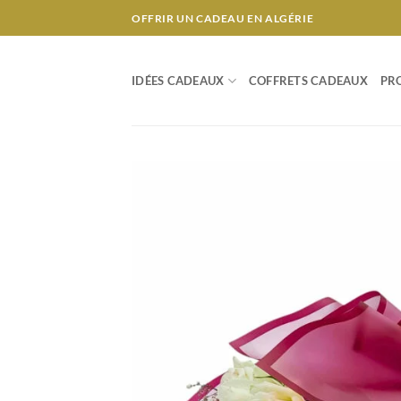
Passer
OFFRIR UN CADEAU EN ALGÉRIE
au
contenu
IDÉES CADEAUX
COFFRETS CADEAUX
PR