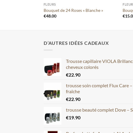
FLEURS
FLEU
 el Aziza »
Bouquet de 24 Roses « Blanche »
Bouqu
€
48.00
€
15.
D’AUTRES IDÉES CADEAUX
Trousse capillaire VIOLA Brillan
cheveux colorés
€
22.90
trousse soin complet Flux Care 
fraîche
€
22.90
trousse beauté complet Dove – S
€
19.90