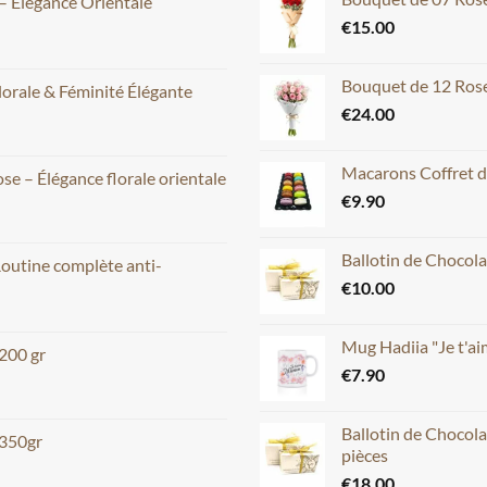
– Élégance Orientale
€
15.00
Bouquet de 12 Rose
lorale & Féminité Élégante
€
24.00
Macarons Coffret d
e – Élégance florale orientale
€
9.90
Ballotin de Chocola
Routine complète anti-
€
10.00
Mug Hadiia "Je t'
 200 gr
€
7.90
Ballotin de Chocola
 350gr
pièces
€
18.00