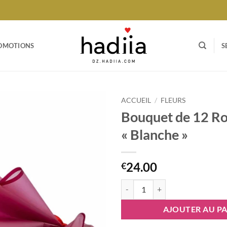
OMOTIONS
S
ACCUEIL
/
FLEURS
Bouquet de 12 R
Ajouter
« Blanche »
à votre
liste
24.00
€
quantité de Bouquet de 12 Roses 
AJOUTER AU PA