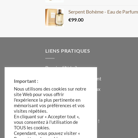
Serpent Bohème - Eau de Parfu
€
99.00
LIENS PRATIQUES
Besoin d’Aide ?
Contacter le Service Client
Important :
Formulaire Idées Cadeaux
Nous utilisons des cookies sur notre
site Web pour vous offrir
Témoignages Clients
l'expérience la plus pertinente en
mémorisant vos préférences et vos
Code de Réduction
visites répétées.
En cliquant sur « Accepter tout »,
S’inscrire à la Newsletter !
vous consentez à l'utilisation de
TOUS les cookies.
A Propos de Hadiia
Cependant, vous pouvez visiter «