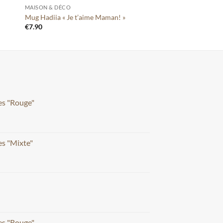
MAISON & DÉCO
Mug Hadiia « Je t’aime Maman! »
€
7.90
es "Rouge"
s "Mixte"
es "Rouge"