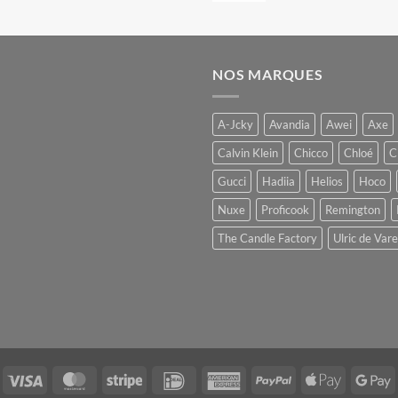
NOS MARQUES
A-Jcky
Avandia
Awei
Axe
Calvin Klein
Chicco
Chloé
C
Gucci
Hadiia
Helios
Hoco
Nuxe
Proficook
Remington
The Candle Factory
Ulric de Var
Visa
MasterCard
Stripe
IDeal
American
PayPal
Apple
G