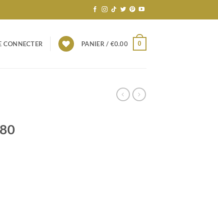
0
E CONNECTER
PANIER /
€
0.00
180
temporelles” 180 grammes