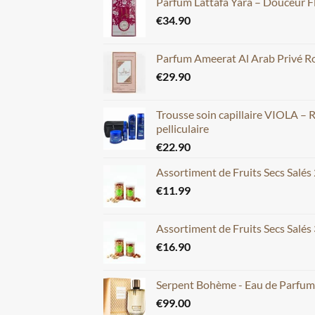
Parfum Lattafa Yara – Douceur F
€
34.90
Parfum Ameerat Al Arab Privé Ros
€
29.90
Trousse soin capillaire VIOLA – 
pelliculaire
€
22.90
Assortiment de Fruits Secs Salés
€
11.99
Assortiment de Fruits Secs Salés
€
16.90
Serpent Bohème - Eau de Parfu
€
99.00