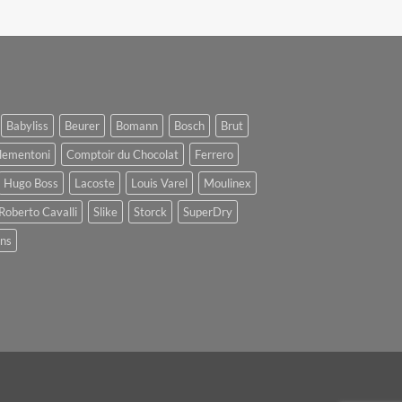
Babyliss
Beurer
Bomann
Bosch
Brut
lementoni
Comptoir du Chocolat
Ferrero
Hugo Boss
Lacoste
Louis Varel
Moulinex
Roberto Cavalli
Slike
Storck
SuperDry
ens
oogle