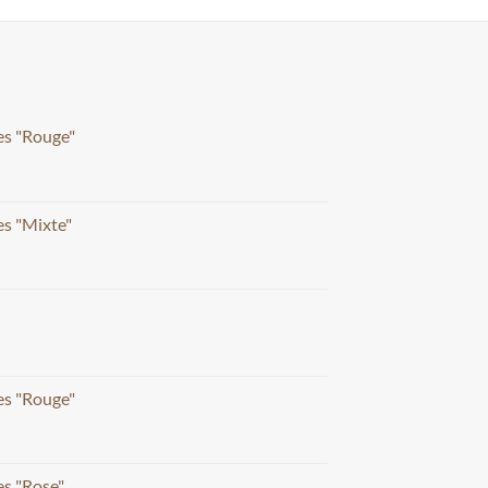
es "Rouge"
s "Mixte"
es "Rouge"
s "Rose"