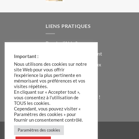
LIENS PRATIQUES
Besoin d’Aide ?
Contacter le Service Client
Important :
Formulaire Idées Cadeaux
Nous utilisons des cookies sur notre
site Web pour vous offrir
Témoignages Clients
l'expérience la plus pertinente en
mémorisant vos préférences et vos
Code de Réduction
visites répétées.
En cliquant sur « Accepter tout »,
S’inscrire à la Newsletter !
vous consentez à l'utilisation de
TOUS les cookies.
A Propos de Hadiia
Cependant, vous pouvez visiter «
Paramètres des cookies » pour
fournir un consentement contrôlé.
Paramètres des cookies