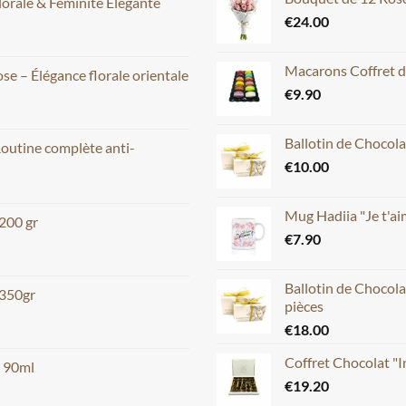
lorale & Féminité Élégante
€
24.00
Macarons Coffret d
e – Élégance florale orientale
€
9.90
Ballotin de Chocola
Routine complète anti-
€
10.00
Mug Hadiia "Je t'
 200 gr
€
7.90
Ballotin de Chocola
 350gr
pièces
€
18.00
Coffret Chocolat "
m 90ml
€
19.20