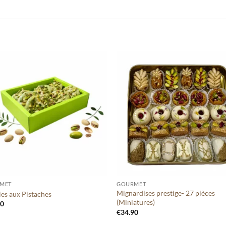
Ajouter
Ajou
à votre
à vo
liste
lis
+
MET
GOURMET
Mignardises prestige- 27 pièces
es aux Pistaches
(Miniatures)
90
€
34.90