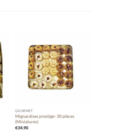
ter
Ajouter
tre
à votre
te
liste
+
GOURMET
Mignardises prestige- 30 pièces
(Miniatures)
€
34.90