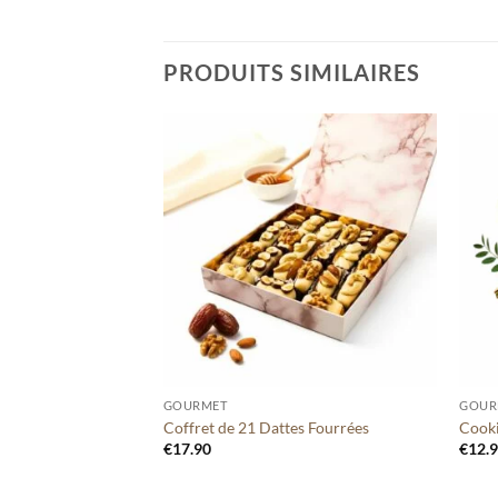
PRODUITS SIMILAIRES
Ajouter
Ajouter
à votre
à votre
liste
liste
+
+
GOURMET
GOUR
 Fruits 200 grammes
Coffret de 21 Dattes Fourrées
Cooki
€
17.90
€
12.