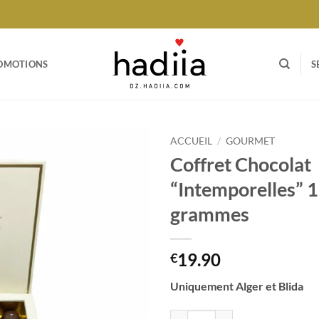
OMOTIONS
S
ACCUEIL
/
GOURMET
Coffret Chocolat
Ajouter
“Intemporelles” 
à votre
liste
grammes
19.90
€
Uniquement Alger et Blida
quantité de Coffret Chocolat “In