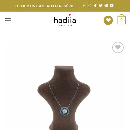
Passer
OFFRIR UN CADEAU EN ALGÉRIE
au
contenu
0
Ajouter
à votre
liste