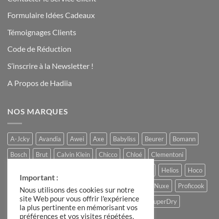
Formulaire Idées Cadeaux
Témoignages Clients
Code de Réduction
S’inscrire à la Newsletter !
A Propos de Hadiia
NOS MARQUES
A-Jcky
Avandia
Awei
Axe
Babyliss
Beurer
Bomann
Bosch
Brut
Calvin Klein
Chicco
Chloé
Clementoni
Comptoir du Chocolat
Ferrero
Gucci
Hadiia
Helios
Hoco
Important :
Hugo Boss
Lacoste
Louis Varel
Moulinex
Nuxe
Proficook
Nous utilisons des cookies sur notre
site Web pour vous offrir l'expérience
Remington
Roberto Cavalli
Slike
Storck
SuperDry
la plus pertinente en mémorisant vos
préférences et vos visites répétées.
The Candle Factory
Ulric de Varens