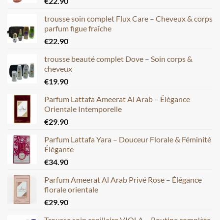
€
22.90
trousse soin complet Flux Care – Cheveux & corps
parfum figue fraîche
€
22.90
trousse beauté complet Dove – Soin corps &
cheveux
€
19.90
Parfum Lattafa Ameerat Al Arab – Élégance
Orientale Intemporelle
€
29.90
Parfum Lattafa Yara – Douceur Florale & Féminité
Élégante
€
34.90
Parfum Ameerat Al Arab Privé Rose – Élégance
florale orientale
€
29.90
Trousse soin capillaire VIOLA – Routine complète