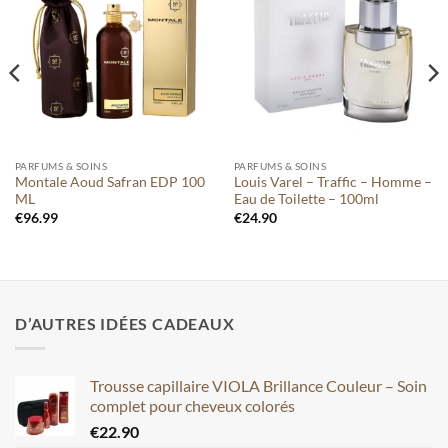
à votre
à votre
liste
liste
PARFUMS & SOINS
PARFUMS & SOINS
Montale Aoud Safran EDP 100
Louis Varel – Traffic – Homme –
ML
Eau de Toilette – 100ml
€
96.99
€
24.90
D’AUTRES IDÉES CADEAUX
Trousse capillaire VIOLA Brillance Couleur – Soin
complet pour cheveux colorés
€
22.90