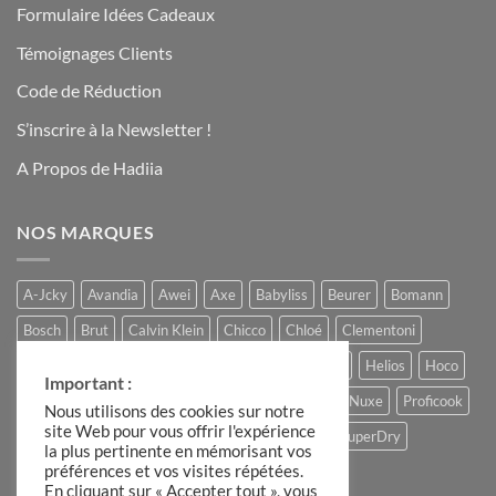
Formulaire Idées Cadeaux
Témoignages Clients
Code de Réduction
S’inscrire à la Newsletter !
A Propos de Hadiia
NOS MARQUES
A-Jcky
Avandia
Awei
Axe
Babyliss
Beurer
Bomann
Bosch
Brut
Calvin Klein
Chicco
Chloé
Clementoni
Comptoir du Chocolat
Ferrero
Gucci
Hadiia
Helios
Hoco
Important :
Hugo Boss
Lacoste
Louis Varel
Moulinex
Nuxe
Proficook
Nous utilisons des cookies sur notre
site Web pour vous offrir l'expérience
Remington
Roberto Cavalli
Slike
Storck
SuperDry
la plus pertinente en mémorisant vos
préférences et vos visites répétées.
The Candle Factory
Ulric de Varens
En cliquant sur « Accepter tout », vous