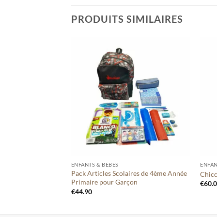
PRODUITS SIMILAIRES
Ajouter
Ajouter
à votre
à votre
liste
liste
+
+
ENFANTS & BÉBÉS
ENFAN
Pack Articles Scolaires de 4ème Année
, 3 pièces
Chicc
Primaire pour Garçon
€
60.
€
44.90