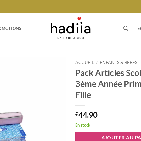
OMOTIONS
S
ACCUEIL
/
ENFANTS & BÉBÉS
Pack Articles Sco
Ajouter
3ème Année Prim
à votre
liste
Fille
44.90
€
En stock
AJOUTER AU PA