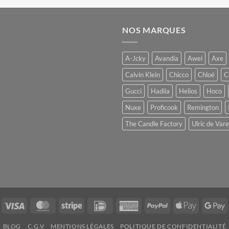
NOS MARQUES
A-Jcky
Avandia
Awei
Axe
Calvin Klein
Chicco
Chloé
C
Gucci
Hadiia
Helios
Hoco
Nuxe
Proficook
Remington
The Candle Factory
Ulric de Var
Visa
MasterCard
Stripe
IDeal
American
PayPal
Apple
G
Express
Pay
P
BLOG
C.G.V
MENTIONS LÉGALES
POLITIQUE DE CONFIDENTIALITÉ