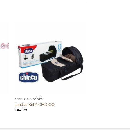
ter
Ajouter
tre
à votre
te
liste
+
ENFANTS & BÉBÉS
Landau Bébé CHICCO
€
44.99