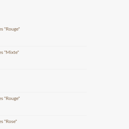
es "Rouge"
s "Mixte"
es "Rouge"
s "Rose"