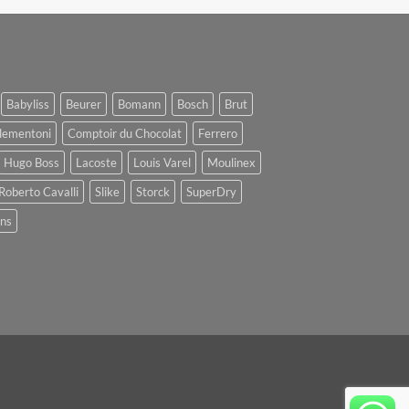
Babyliss
Beurer
Bomann
Bosch
Brut
lementoni
Comptoir du Chocolat
Ferrero
Hugo Boss
Lacoste
Louis Varel
Moulinex
Roberto Cavalli
Slike
Storck
SuperDry
ens
oogle
ay