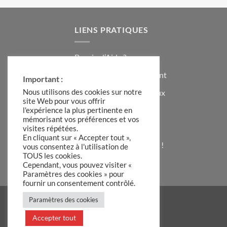
LIENS PRATIQUES
Besoin d’Aide ?
Contacter le Service Client
Important :
Formulaire Idées Cadeaux
Nous utilisons des cookies sur notre
site Web pour vous offrir
Témoignages Clients
l'expérience la plus pertinente en
mémorisant vos préférences et vos
Code de Réduction
visites répétées.
En cliquant sur « Accepter tout »,
S’inscrire à la Newsletter !
vous consentez à l'utilisation de
TOUS les cookies.
A Propos de Hadiia
Cependant, vous pouvez visiter «
Paramètres des cookies » pour
fournir un consentement contrôlé.
Paramètres des cookies
Accepter tout