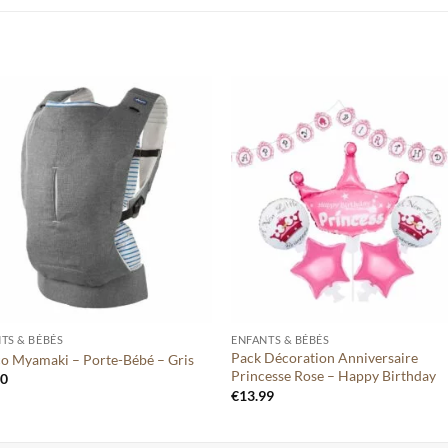
Ajouter
Ajou
à votre
à vo
liste
lis
+
TS & BÉBÉS
ENFANTS & BÉBÉS
Pack Décoration Anniversaire
o Myamaki – Porte-Bébé – Gris
Princesse Rose – Happy Birthday
00
€
13.99