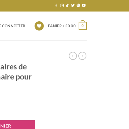
0
E CONNECTER
PANIER /
€
0.00
laires de
aire pour
NIER