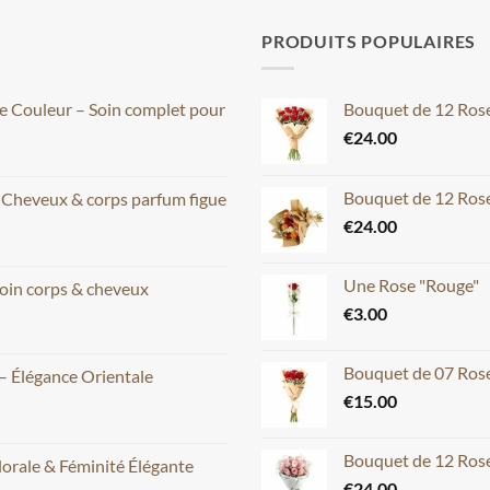
PRODUITS POPULAIRES
ce Couleur – Soin complet pour
Bouquet de 12 Ros
€
24.00
Bouquet de 12 Rose
– Cheveux & corps parfum figue
€
24.00
Une Rose "Rouge"
oin corps & cheveux
€
3.00
Bouquet de 07 Ros
– Élégance Orientale
€
15.00
Bouquet de 12 Rose
lorale & Féminité Élégante
€
24.00