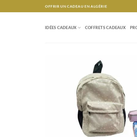
Passer
OFFRIR UN CADEAU EN ALGÉRIE
au
contenu
IDÉES CADEAUX
COFFRETS CADEAUX
PR