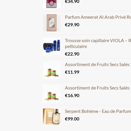
€
34.90
Parfum Ameerat Al Arab Privé Ros
€
29.90
Trousse soin capillaire VIOLA – 
pelliculaire
€
22.90
Assortiment de Fruits Secs Salés
€
11.99
Assortiment de Fruits Secs Salés
€
16.90
Serpent Bohème - Eau de Parfu
€
99.00