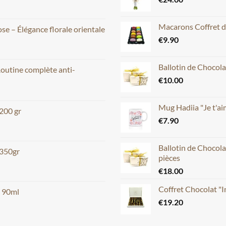
Macarons Coffret d
e – Élégance florale orientale
€
9.90
Ballotin de Chocola
Routine complète anti-
€
10.00
Mug Hadiia "Je t'
 200 gr
€
7.90
Ballotin de Chocola
 350gr
pièces
€
18.00
Coffret Chocolat "
m 90ml
€
19.20