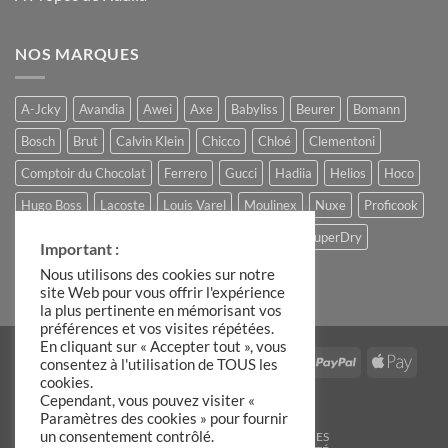
NOS MARQUES
A-Jcky
Avandia
Awei
Axe
Babyliss
Beurer
Bomann
Bosch
Brut
Calvin Klein
Chicco
Chloé
Clementoni
Comptoir du Chocolat
Ferrero
Gucci
Hadiia
Helios
Hoco
Hugo Boss
Lacoste
Louis Varel
Moulinex
Nuxe
Proficook
Remington
Roberto Cavalli
Slike
Storck
SuperDry
Important :
The Candle Factory
Ulric de Varens
Nous utilisons des cookies sur notre
site Web pour vous offrir l'expérience
la plus pertinente en mémorisant vos
préférences et vos visites répétées.
En cliquant sur « Accepter tout », vous
Visa
MasterCard
Stripe
IDeal
American
PayPal
Apple
consentez à l'utilisation de TOUS les
cookies.
Express
Pay
Google
Cependant, vous pouvez visiter «
Pay
Paramètres des cookies » pour fournir
un consentement contrôlé.
BLOG
C.G.V
MENTIONS LÉGALES