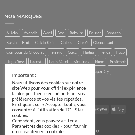
NOS MARQUES
A-Jcky
Avandia
Awei
Axe
Babyliss
Beurer
Bomann
Bosch
Brut
Calvin Klein
Chicco
Chloé
Clementoni
Comptoir du Chocolat
Ferrero
Gucci
Hadiia
Helios
Hoco
Hugo Boss
Lacoste
Louis Varel
Moulinex
Nuxe
Proficook
Remington
Roberto Cavalli
Slike
Storck
SuperDry
Important :
The Candle Factory
Ulric de Varens
Nous utilisons des cookies sur notre
site Web pour vous offrir l'expérience
la plus pertinente en mémorisant vos
préférences et vos visites répétées.
En cliquant sur « Accepter tout », vous
Visa
MasterCard
Stripe
IDeal
American
PayPal
Apple
consentez à l'utilisation de TOUS les
cookies.
Express
Pay
Google
Cependant, vous pouvez visiter «
Pay
Paramètres des cookies » pour fournir
un consentement contrôlé.
BLOG
C.G.V
MENTIONS LÉGALES